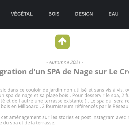
VÉGÉTAL
BOIS
DESIGN
EAU
- Automne 2021 -
gration d'un SPA de Nage sur Le Cr
sic
dans ce couloir de jardin non utilisé et sans vis à vis,
 un
spa de nage
et sa plage bois . Pour desservir le spa, 2 f
é et de l autre une terrasse existante ) . Le spa qui sera 
 bois en Millboard , 2 fournisseurs référencés par le Réseau
e cet aménagement sur les stories et post Instagram avec
 du spa et de la terrasse.