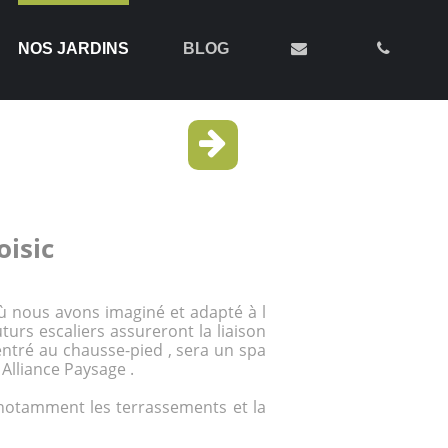
NOS JARDINS
BLOG
oisic
 où nous avons imaginé et adapté à l
uturs escaliers assureront la liaison
rentré au chausse-pied , sera un spa
 Alliance Paysage .
 notamment les terrassements et la