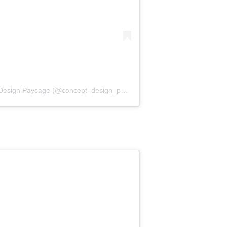
Une publication partagée par Concept Design Paysage (@concept_design_paysage)