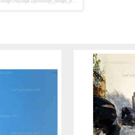
Une publication partagée par Concept Design Paysage (@concept_design_paysage)