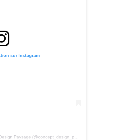
ation sur Instagram
Une publication partagée par Concept Design Paysage (@concept_design_paysage)