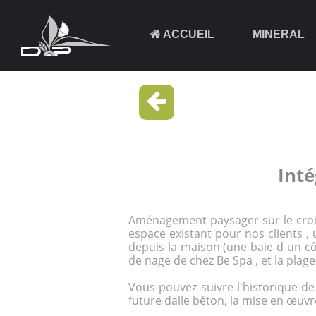
ACCUEIL
MINERAL
Inté
Aménagement paysager sur le croi
espace existant pour nos clients ,
depuis la maison (une baie d un côt
de nage de chez Be Spa , et la plage
Vous pouvez suivre l'historique d
future dalle béton, la mise en œuvre