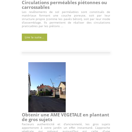
Circulations perméables piétonnes ou
carrossables
Les revêtements de sol perméables sont constitués de
matériaux formant une couche poreuse, soit par leur
structure propre (comme les pavés béton), soit par leur mode
d'assemblage. Ils permettent de réaliser des circulations
praticables par les piétons ...
Lire la suite...
Obtenir une AME VEGETALE en plantant
de gros sujets
Facteurs authenticité et d’ancienneté, les gros sujets
apporteront à votre jardin un effet instantané. L’approche
végétale qui prévaut aujourd’hui est celle d’une