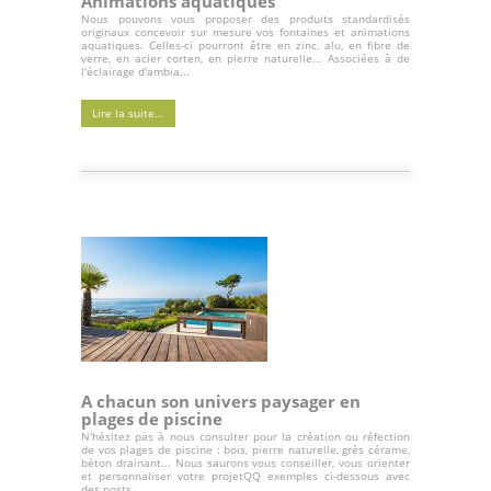
Animations aquatiques
Nous pouvons vous proposer des produits standardisés
originaux concevoir sur mesure vos fontaines et animations
aquatiques. Celles-ci pourront être en zinc, alu, en fibre de
verre, en acier corten, en pierre naturelle... Associées à de
l'éclairage d'ambia...
Lire la suite...
A chacun son univers paysager en
plages de piscine
N'hésitez pas à nous consulter pour la création ou réfection
de vos plages de piscine : bois, pierre naturelle, grès cérame,
béton drainant... Nous saurons vous conseiller, vous orienter
et personnaliser votre projetQQ exemples ci-dessous avec
des posts...