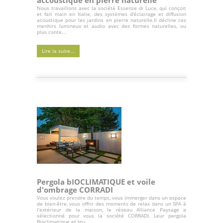
accoustique en pierre naturelle
Nous travaillons avec la société Essenze di Luce, qui conçoit
et fait main en Italie, des systèmes d'éclairage et diffusion
acoustique pour les jardins en pierre naturelle.Il décline ces
menhirs lumineux et audio avec des formes naturelles, ou
plus conte...
Lire la suite...
Pergola bIOCLIMATIQUE et voile
d'ombrage CORRADI
Vous voulez prendre du temps, vous immerger dans un espace
de bien-être, vous offrir des moments de relax dans un SPA à
l’extérieur de la maison, le réseau Alliance Paysage a
sélectionné pour vous la société CORRADI. Leur pergola
Bioclimatique et leu...