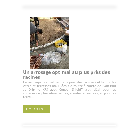
Un arrosage optimal au plus près des
racines
Un arrosage optimal (au plus près des racines) et la fin des
vitres et terrasses mouillées !Le goutte-à-goutte de Rain Bird
,le Dripline XFS avec Copper Shield™ ,est idéal pour les
surfaces de plantation petites, étroites et serrées, et pour les
terrai...
Lire la suite...