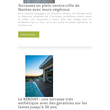
Terrasses en plein centre-ville de
Nantes avec murs végétaux
Gros travaux paysagers en plusieurs phases sur Nantes avec
la réfection complète de 2 terrasses jardinNous avons repris
et refait "ces terrasses à vivre", avec des plages bois en
millboard .Sur la 1ère , on a mis scène en pièce maîtresse et
en focus vis...
Lire la suite...
Le KEBONY : une terrasse très
esthétique avec des garanties sur les
lames jusqu'à 30 ans.