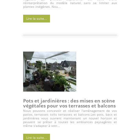
réinterprétation du modèle naturel, sans se limiter aux
plantes indigènes. Nou...
Lire la suite...
Pots et jardinières : des mises en scène
végétales pour vos terrasses et balcons
Nous pouvons concevoir et réaliser l'aménagement de vos
patios, terrasses toits terrasses et balcons.Les pots, bacs et
jardinières vous ouvrent maintenant un nouvel horizon et
peuvent se prêter à toutes les ambiances paysagères et
même s'adapter à votr...
Lire la suite...