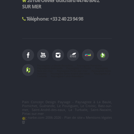
20 rue Olivier Guichard 44740 BATZ
SUR MER
Téléphone: +33 2 40 23 94 98
Paysagiste La Baule-Escoublac
Paysagiste Pornichet
Paysagiste Guérande
Paysagiste Le Croisic
Paysagiste
Batz-sur-mer
Paysagiste Piriac-sur-mer
Paysagiste Saint-
Nazaire
Paysagiste Saint-André-des-eaux
Paysagiste La
Turballe
Paysagiste Loire-Atlantique
Pain Concept Design Paysage
-
Paysagiste
à
La Baule
,
Pornichet
,
Guérande
,
Le Pouliguen
,
Le Croisic
,
Batz-sur-
mer
,
Saint-André-des-eaux
,
La Turballe
,
Saint-Nazaire
,
Piriac-sur-mer
narbe.com 2006-2026 -
Plan de site
-
Mentions légales