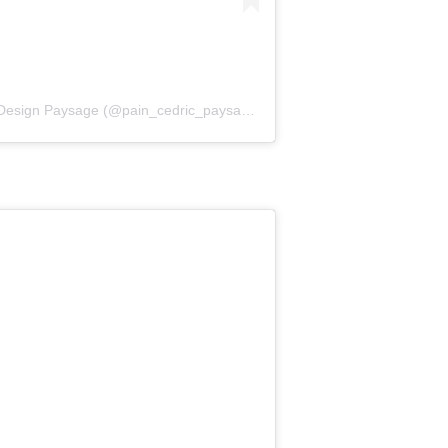
Une publication partagée par Concept Design Paysage (@pain_cedric_paysagiste)