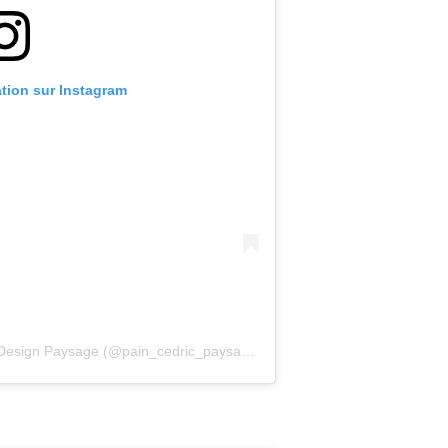
ation sur Instagram
Une publication partagée par Concept Design Paysage (@pain_cedric_paysagiste)