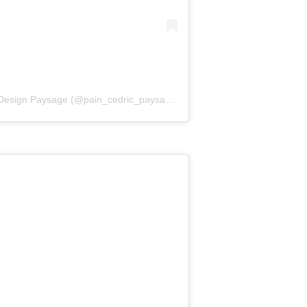
Une publication partagée par Concept Design Paysage (@pain_cedric_paysagiste)