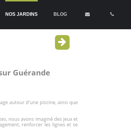
NOS JARDINS
BLOG
 sur Guérande
age autour d'une piscine, ainsi que
tes, nous avons imaginé des jeux et
gement, renforcer les lignes et se