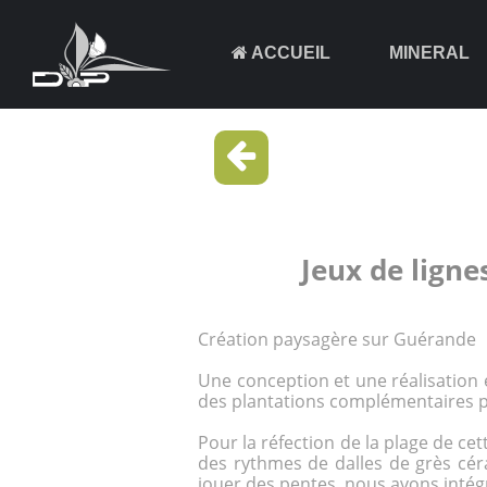
ACCUEIL
MINERAL
Jeux de lign
Création paysagère sur Guérande
Une conception et une réalisation
des plantations complémentaires po
Pour la réfection de la plage de ce
des rythmes de dalles de grès cér
jouer des pentes, nous avons intég