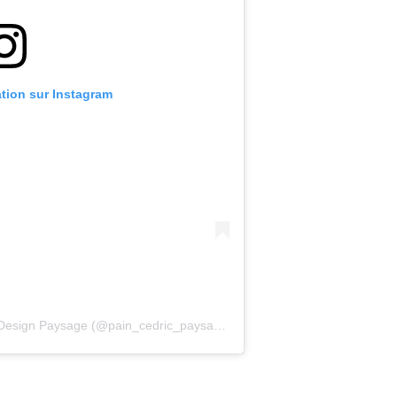
ation sur Instagram
Une publication partagée par Concept Design Paysage (@pain_cedric_paysagiste)