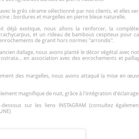
 avec le grès cérame sélectionné par nos clients, et elles s
scine : bordures et margelles en pierre bleue naturelle.
ait déjà exotique, nous allons la renforcer, la compl
rachycarpus, et un rideau de bambous cespiteux pour cac
'enrochements de granit hors normes "arrondis".
l'ancien dallage, nous avons planté le décor végétal avec 
rostrata... en association avec des enrochements et paillag
lement des margelles, nous avons attaqué la mise en œuvr
galement magnifique de nuit, grâce à l'intégration d'éclairage
-dessous sur les liens INSTAGRAM (consultez égaleme
 UNE)