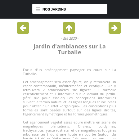
NOS JARDINS
- Eté 2020 -
Jardin d'ambiances sur La
Turballe
Focus d'un
aménagement paysager
en cours sur La
Turballe.
Cet aménagement sera assez épuré, on y retrouvera un
esprit contemporain, méditerranéen et exotique . On y
retrouvera 2 atmosphères "de lignes" : 1 formelle
essentiellement et 1 informelle sur le devant du jardin.
(côté rue pour s'isoler) Les conceptions informelles
suivent le terrain naturel et les lignes longues et incurvées
pour obtenir un effet «organique». Les conceptions plus
formelles sont basées surtout sur des lignes droites,
l’agencement symétrique et les formes géométriques.
Cet agencement végétal assez épuré mettra en scène de
magnifiques plantations.
Oliviers
, cordylines,
trachycarpus,
yucca rostrata
, et de magnifiques fougères
arborescentes ( dont une toute en courbe )autour du
bassin à koïs) se "détacheront" du gazon, ou seront mis