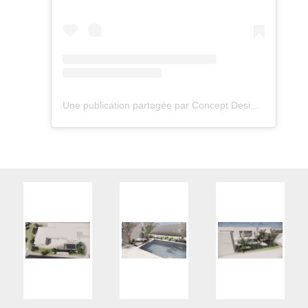
Une publication partagée par Concept Design Paysage (@pain_cedric_paysagiste)