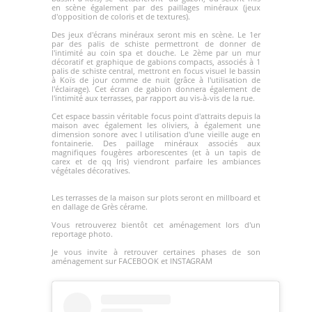
en scène également par des paillages minéraux (jeux
d'opposition de coloris et de textures).
Des jeux d'écrans minéraux seront mis en scène. Le 1er
par des
palis de schiste
permettront de donner de
l'intimité au coin spa et douche. Le 2ème par un mur
décoratif et graphique de gabions compacts, associés à 1
palis de schiste central, mettront en focus visuel le bassin
à Koïs de jour comme de nuit (grâce à l'utilisation de
l'éclairage). Cet écran de gabion donnera également de
l'intimité aux terrasses, par rapport au vis-à-vis de la rue.
Cet espace
bassin
véritable focus point d'attraits depuis la
maison avec également les oliviers, à également une
dimension sonore avec l utilisation d'une vieille auge en
fontainerie. Des paillage minéraux associés aux
magnifiques fougères arborescentes (et à un tapis de
carex et de qq Iris) viendront parfaire les ambiances
végétales décoratives.
Les terrasses de la maison sur plots seront en
millboard
et
en
dallage de Grès cérame
.
Vous retrouverez bientôt cet aménagement lors d'un
reportage photo.
Je vous invite à retrouver certaines phases de son
aménagement sur FACEBOOK et INSTAGRAM