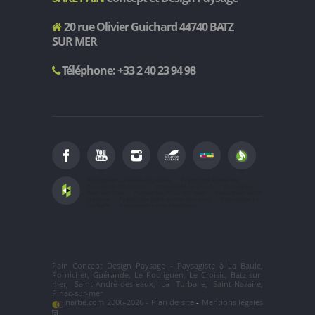
20 rue Olivier Guichard 44740 BATZ
SUR MER
Téléphone: +33 2 40 23 94 98
Paysagiste La Baule-Escoublac
Paysagiste Pornichet
Paysagiste Guérande
Paysagiste Le Croisic
Paysagiste
Batz-sur-mer
Paysagiste Piriac-sur-mer
Paysagiste Saint-
Nazaire
Paysagiste Saint-André-des-eaux
Paysagiste La
Turballe
Paysagiste Loire-Atlantique
Pain Concept Design Paysage
-
Paysagiste
à
La Baule
,
Pornichet
,
Guérande
,
Le Pouliguen
,
Le Croisic
,
Batz-sur-
mer
,
Saint-André-des-eaux
,
La Turballe
,
Saint-Nazaire
,
Piriac-sur-mer
narbe.com 2006-2026 -
Plan de site
-
Mentions légales