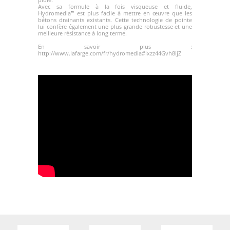
Avec sa formule à la fois visqueuse et fluide,
Hydromedia™ est plus facile à mettre en œuvre que les
bétons drainants existants. Cette technologie de pointe
lui confère également une plus grande robustesse et une
meilleure résistance à long terme.
En savoir plus :
http://www.lafarge.com/fr/hydromedia#ixzz44Gvh8ijZ