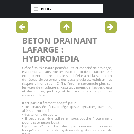
BLOG
BETON DRAINANT
LAFARGE :
HYDROMEDIA
Grâce à sa très haute perméabilité et capacité de drainage,
Hydromedia™ absorbe les eaux de pluie et facilite leur
écoulement naturel dans le sol. Il évite ainsi la saturation
du réseau de traitement des eaux pluviales, réduisant les
risques d'inondation. Enfin, l'eau ne s'accumule plus sur
les voies de circulations. Résultat : moins de flaques d'eau
et des routes, parkings et trottoirs plus sûrs pour les
usagers de la ville.
Il est particulièrement adapté pour :
• des chaussées à trafic léger (pistes cyclables, parkings,
allées et trottoirs),
• des terrains de sport,
• il peut aussi être utilisé en sous-couche (notamment
pour des terrasses bois).
Hydromedia™ affiche des performances optimales
lorsqu'il est intégré à des systèmes de gestion des eaux de
pluie.