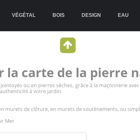
VÉGÉTAL
BOIS
DESIGN
EAU
 la carte de la pierre 
 jointoyés ou en pierres sèches, grâce à la maçonnerie avec
uthenticité à votre jardin.
n murets de clôture, en murets de soutènements, ou simple
ur Mer