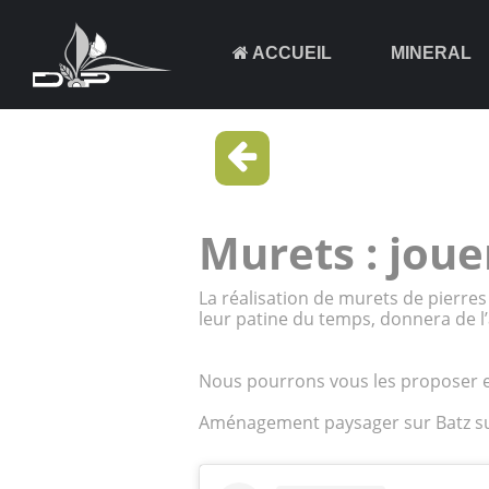
ACCUEIL
MINERAL
Murets : jouer
La réalisation de murets de pierres
leur patine du temps, donnera de l’a
Nous pourrons vous les proposer e
Aménagement paysager sur Batz s