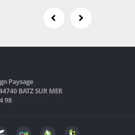
ign Paysage
d 44740 BATZ SUR MER
4 98
Paysagiste La Baule-Escoub
Guérande
Paysagiste Le C