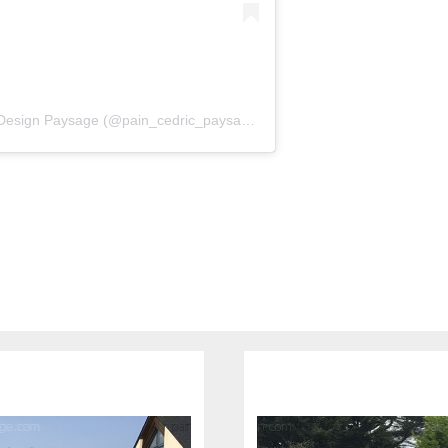
Une publication partagée par Concept Design Paysage (@pain_cedric_paysagiste)