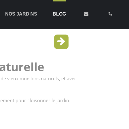
NOS JARDINS
BLOG
naturelle
 de vieux moellons naturels, et avec
ment pour cloisonner le jardin.