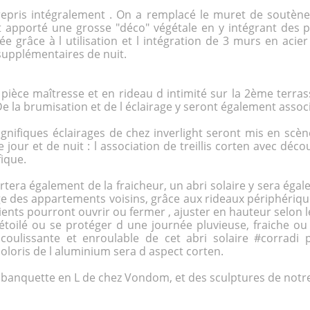
é repris intégralement . On a remplacé le muret de soutè
et apporté une grosse "déco" végétale en y intégrant des p
e grâce à l utilisation et l intégration de 3 murs en
acier
supplémentaires de nuit.
ièce maîtresse et en rideau d intimité sur la 2ème terras
 la brumisation et de l éclairage y seront également assoc
gnifiques éclairages de chez
inverlight
seront mis en scène
 jour et de nuit : l association de treillis corten avec déc
ique.
tera également de la fraicheur, un abri solaire y sera égal
age des appartements voisins, grâce aux rideaux périphériq
lients pourront ouvrir ou fermer , ajuster en hauteur selon 
 étoilé ou se protéger d une journée pluvieuse, fraiche 
coulissante et enroulable de cet abri solaire #corrad
loris de l aluminium sera d aspect corten.
 banquette en L de chez Vondom, et des sculptures de notr