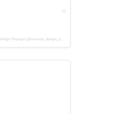
Une publication partagée par Concept Design Paysage (@concept_design_paysage)