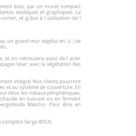
nement bois, par un muret compact
lantes exotiques et graphiques. La
 corten
, et grâce à l utilisation de l
se, un grand mur végétal en U : de
iés.
, et on retrouvera aussi de l acier
oupages laser avec la végétation des
ement intégré. Nos clients pourront
ues et au système de couverture. En
leur désir les rideaux périphériques,
ou chaude en ouvrant ou en fermant
i pergotenda Mæstro. Pour être en
e complice Serge BOUE.