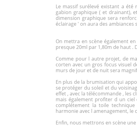
Le massif surélevé existant a ét
gabion graphique ( et drainant), 
dimension graphique sera renforcé
éclairage ' on aura des ambiances 
On mettra en scène également en p
presque 20ml par 1,80m de haut . De
Comme pour l autre projet, de ma
corten avec un gros focus visuel de
murs de jour et de nuit sera magnif
En plus de la
brumisation
qui appor
se protéger du soleil et du voisin
effet , avec la télécommande , les c
mais également profiter d un ciel
complétement la toile technique 
harmonie avec l amenagement, le co
Enfin, nous mettrons en scène une