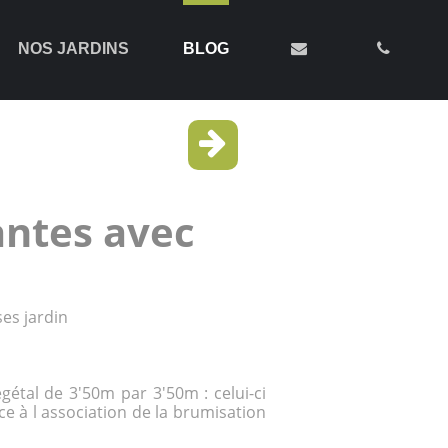
NOS JARDINS
BLOG
antes avec
ses jardin
gétal
de 3'50m par 3'50m : celui-ci
ce à l association de la brumisation