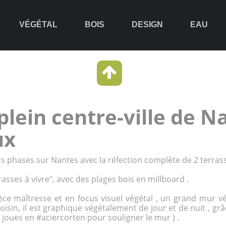
VÉGÉTAL
BOIS
DESIGN
EAU
plein centre-ville de N
ux
rs phases sur
Nantes
avec la réfection complète de 2 terras
rasses à vivre", avec des plages bois en
millboard
.
èce maîtresse et en focus visuel végétal , un grand
mur vé
isin, il est graphique végétalement de jour et de nuit , grâ
s joues en #aciercorten pour souligner le mur ) .