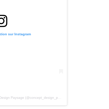
ation sur Instagram
Une publication partagée par Concept Design Paysage (@concept_design_paysage)