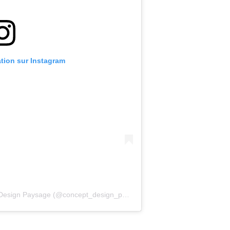
ation sur Instagram
Une publication partagée par Concept Design Paysage (@concept_design_paysage)