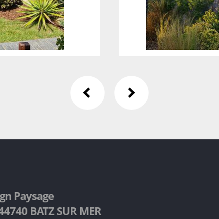
ign Paysage
d 44740 BATZ SUR MER