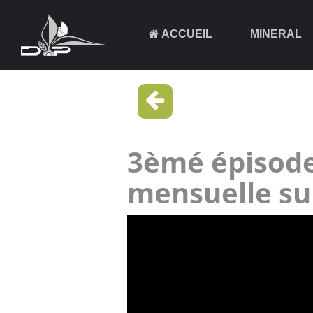
ACCUEIL
MINERAL
3èmé épisode
mensuelle su