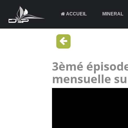
ACCUEIL
MINERAL
3èmé épisode
mensuelle su