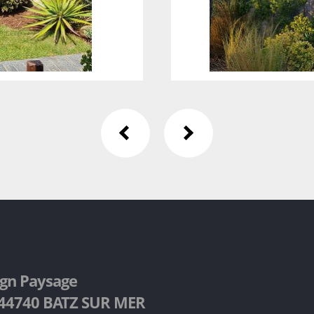
ign Paysage
d 44740 BATZ SUR MER